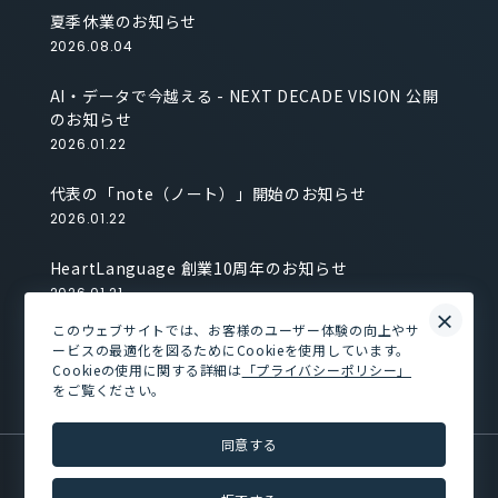
夏季休業のお知らせ
2026.08.04
AI・データで今越える - NEXT DECADE VISION 公開
のお知らせ
2026.01.22
代表の「note（ノート）」開始のお知らせ
2026.01.22
HeartLanguage 創業10周年のお知らせ
2026.01.21
×
このウェブサイトでは、お客様のユーザー体験の向上やサ
株式会社HLコミュニケーションズ設立のお知らせ
ービスの最適化を図るためにCookieを使用しています。
2026.01.21
Cookieの使用に関する詳細は
「プライバシーポリシー」
をご覧ください。
同意する
NEWSROOM
PRIVACY POLICY
CONTACT