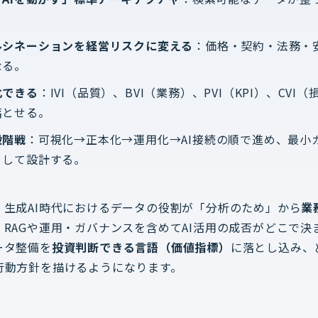
ルシネーションを経営リスクに変える
：価格・契約・法務・
なる。
化できる
：IVI（品質）、BVI（業務）、PVI（KPI）、CV
落とせる。
段階戦
：可視化→正本化→運用化→AI接続の順で進め、最小
として設計する。
、生成AI時代におけるデータの役割が「分析のため」から
業
RAGや運用・ガバナンスを含めてAI活用の成否がどこで決
ータ整備を
投資判断できる言語（価値指標）
に落とし込み、
行動方針を描けるようになります。