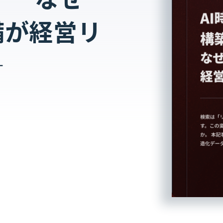
備が経営リ
―