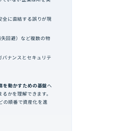
安全に直結する誤りが現
I（損失回避）など複数の物
ガバナンスとセキュリテ
務を動かすための基盤
へ
まるかを理解できます。
どの順番で資産化を進