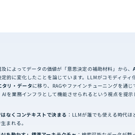
の普及によってデータの価値が「意思決定の補助材料」から、
決定的に変化したことを論じています。LLMがコモディティ
エタリ・データ
に移り、RAGやファインチューニングを通じ
、AIを業務インフラとして機能させられるという視点を提示
ではなくコンテキストで決まる
：LLMが誰でも使える時代ほ
で生まれる。
でAIを動かす」標準アーキテクチャ
：検索可能なデータが整っ