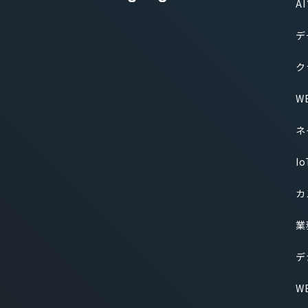
A
デ
ク
W
ネ
I
カ
業
デ
W